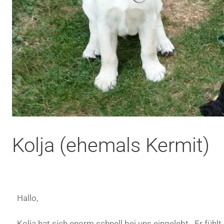
Kolja (ehemals Kermit)
Hallo,
Kolja hat sich enorm schnell bei uns eingelebt. Er fühlt