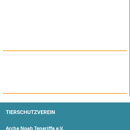
TIERSCHUTZVEREIN
Arche Noah Teneriffa e.V.